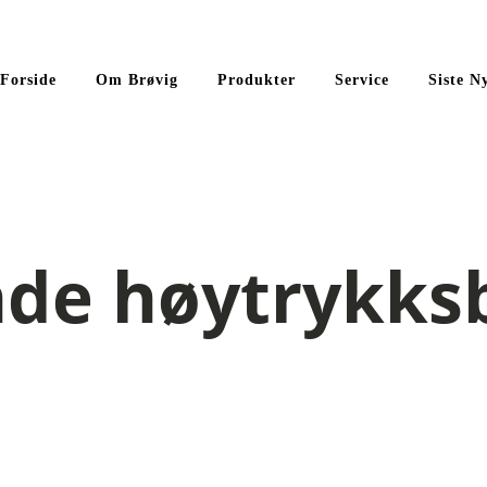
Forside
Om Brøvig
Produkter
Service
Siste N
nde høytrykks