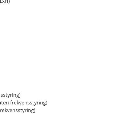
LxH)
sstyring)
ten frekvensstyring)
rekvensstyring)