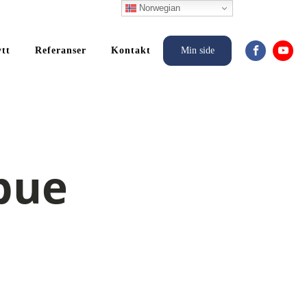
Norwegian
ytt
Referanser
Kontakt
Min side
bue