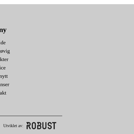
ny
ide
øvig
kter
ice
nytt
nser
akt
Utviklet av: