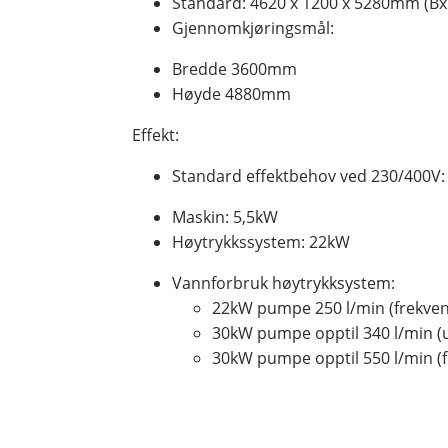
Standard: 4620 x 1200 x 5280mm (Bx
Gjennomkjøringsmål:
Bredde 3600mm
Høyde 4880mm
Effekt:
Standard effektbehov ved 230/400V:
Maskin: 5,5kW
Høytrykkssystem: 22kW
Vannforbruk høytrykksystem:
22kW pumpe 250 l/min (frekven
30kW pumpe opptil 340 l/min (u
30kW pumpe opptil 550 l/min (f