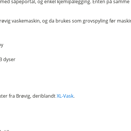
 med såpeportal, og enkel kjemipålegging. Enten på samme 
vig vaskemaskin, og da brukes som grovspyling før maskin
øy
3 dyser
er fra Brøvig, deriblandt
XL-Vask
.