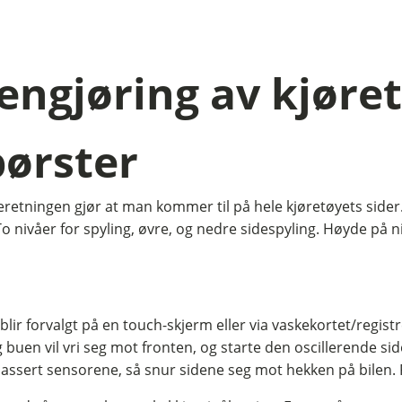
rengjøring av kjøre
børster
eretningen gjør at man kommer til på hele kjøretøyets sider.
 To nivåer for spyling, øvre, og nedre sidespyling. Høyde på 
blir forvalgt på en touch-skjerm eller via vaskekortet/regis
g buen vil vri seg mot fronten, og starte den oscillerende si
ssert sensorene, så snur sidene seg mot hekken på bilen. F