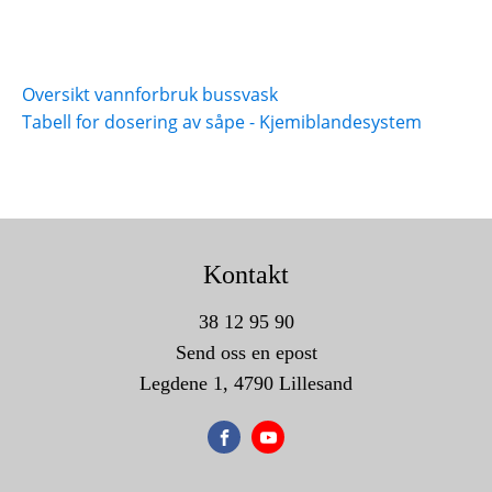
Oversikt vannforbruk bussvask
Tabell for dosering av såpe - Kjemiblandesystem
Kontakt
38 12 95 90
Send oss en epost
Legdene 1, 4790 Lillesand